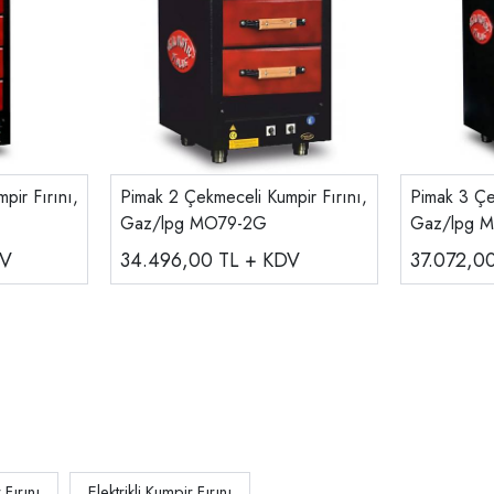
pir Fırını,
Pimak 2 Çekmeceli Kumpir Fırını,
Pimak 3 Çe
Gaz/lpg MO79-2G
Gaz/lpg 
DV
34.496,00
TL + KDV
37.072,0
Fırını
Elektrikli Kumpir Fırını