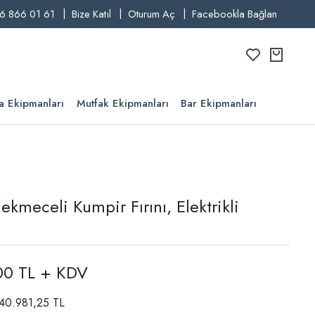
6 866 01 61
Bize Katıl
Oturum Aç
Facebookla Bağlan
a Ekipmanları
Mutfak Ekipmanları
Bar Ekipmanları
kmeceli Kumpir Fırını, Elektrikli
00 TL + KDV
: 40.981,25 TL