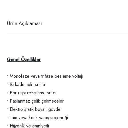
Ürün Açıklaması
Genel Özellikler
• Monofaze veya trifaze besleme voltajı
• İki kademeli ısıtma
• Boru tipi rezistans ısıtıcı
• Paslanmaz çelik çekmeceler
• Elektro statik boyalı gövde
• Tam veya kısık yanış seçeneği
• Hijyenİk ve emnİyetli