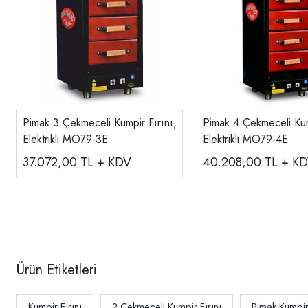
Pimak 3 Çekmeceli Kumpir Fırını,
Pimak 4 Çekmeceli Kum
Elektrikli MO79-3E
Elektrikli MO79-4E
37.072,00
TL + KDV
40.208,00
TL + K
Ürün Etiketleri
Kumpir Fırını
2 Çekmeceli Kumpir Fırını
Pimak Kumpir 