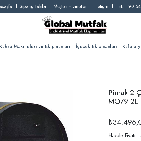
asayfa
Sipariş Takibi
Müşteri Hizmetleri
İletişim
TEL: +90 54
Kahve Makineleri ve Ekipmanları
İçecek Ekipmanları
Kafetery
Pimak 2 Çe
MO79-2E
₺34.496,
Havale Fiyatı 