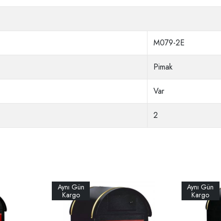
M079-2E
Pimak
Var
2