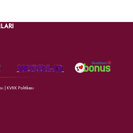
LARI
ası
|
KVKK Politikası