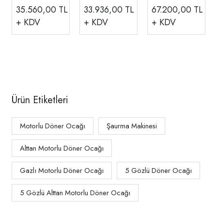
Motorlu Döner
Motorlu Döner
Tipi Alttan
35.560,00
TL
33.936,00
TL
67.200,00
TL
Ocağı Gazlı
Ocağı Gazlı
Motorlu Döner
+ KDV
+ KDV
+ KDV
ADG-5A
ADG-4A
Ocağı CE
Belgeli
Doğalgazlı
ADG-10A
Ürün Etiketleri
Motorlu Döner Ocağı
Şaurma Makinesi
Alttan Motorlu Döner Ocağı
Gazlı Motorlu Döner Ocağı
5 Gözlü Döner Ocağı
5 Gözlü Alttan Motorlu Döner Ocağı