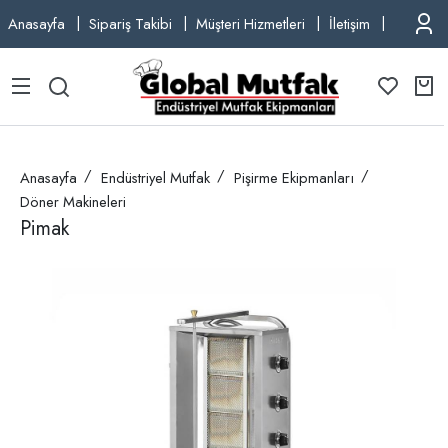
Anasayfa
Sipariş Takibi
Müşteri Hizmetleri
İletişim
TEL: +9
Anasayfa
Endüstriyel Mutfak
Pişirme Ekipmanları
Döner Makineleri
Pimak