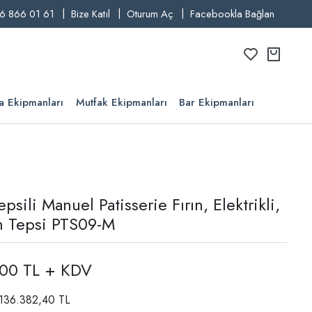
6 866 01 61
Bize Katıl
Oturum Aç
Facebookla Bağlan
a Ekipmanları
Mutfak Ekipmanları
Bar Ekipmanları
psili Manuel Patisserie Fırın, Elektrikli,
 Tepsi PTS09-M
,00 TL + KDV
: 136.382,40 TL