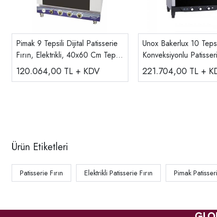
Pimak 9 Tepsili Dijital Patisserie
Unox Bakerlux 10 Tepsi
Fırın, Elektrikli, 40x60 Cm Tepsi
Konveksiyonlu Patisseri
PTS09-D
Elektrikli 40x60 Cm X
120.064,00
TL + KDV
221.704,00
TL + K
Ürün Etiketleri
Patisserie Fırın
Elektrikli Patisserie Fırın
Pimak Patisseri
GLO