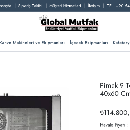
asayfa
Sipariş Takibi
Müşteri Hizmetleri
İletişim
TEL: +90 54
Kahve Makineleri ve Ekipmanları
İçecek Ekipmanları
Kafetery
Pimak 9 Te
40x60 Cm
₺114.800
Havale Fiyatı 