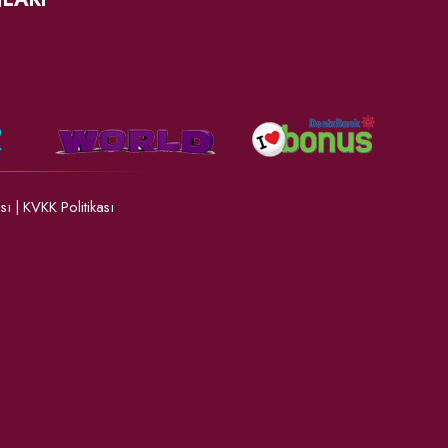
ası
|
KVKK Politikası