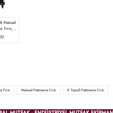
li Manuel
e Fırın,
B-893
DV
e Fırın
Manuel Patisserie Fırın
9 Tepsili Patisserie Fırın
BAL MUTFAK - ENDÜSTRİYEL MUTFAK EKİPMAN