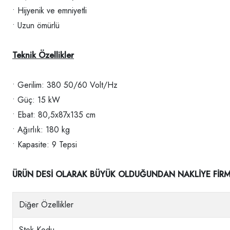
• Hijyenik ve emniyetli
• Uzun ömürlü
Teknik Özellikler
• Gerilim: 380 50/60 Volt/Hz
• Güç: 15 kW
• Ebat: 80,5x87x135 cm
• Ağırlık: 180 kg
• Kapasite: 9 Tepsi
ÜRÜN DESİ OLARAK BÜYÜK OLDUĞUNDAN NAKLİYE FİRMAS
Diğer Özellikler
Stok Kodu