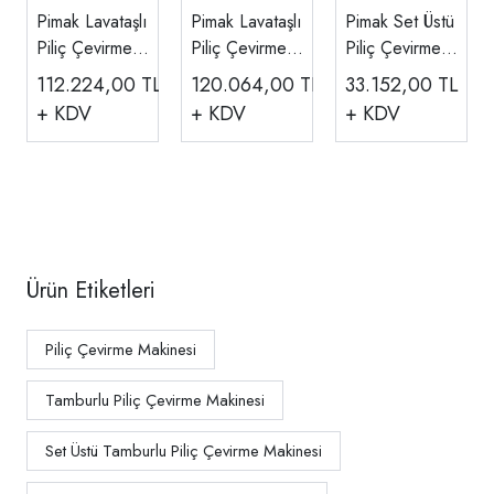
Pimak Lavataşlı
Pimak Lavataşlı
Pimak Set Üstü
Piliç Çevirme
Piliç Çevirme
Piliç Çevirme
Makinesi, Çift
Makinesi, Çift
Makinesi, 12
112.224,00
TL
120.064,00
TL
33.152,00
TL
Vitrinli, 48
Vitrinli, 60
Piliç Kapasiteli,
+ KDV
+ KDV
+ KDV
Piliç,
Piliç,
Doğalgazlı
Doğalgazlı
Doğalgazlı
MOO3
PI3/M010B
PI4/MO11B
Ürün Etiketleri
Piliç Çevirme Makinesi
Tamburlu Piliç Çevirme Makinesi
Set Üstü Tamburlu Piliç Çevirme Makinesi