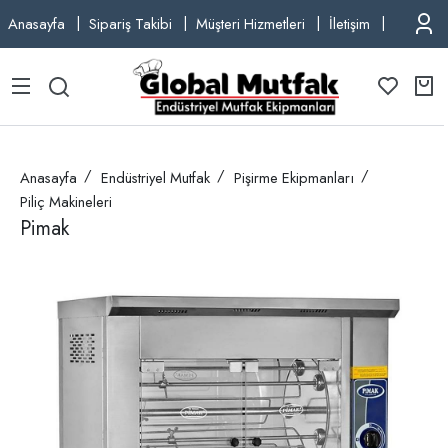
Anasayfa
Sipariş Takibi
Müşteri Hizmetleri
İletişim
TEL: +9
Anasayfa
Endüstriyel Mutfak
Pişirme Ekipmanları
Piliç Makineleri
Pimak