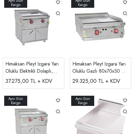
Himaksan Pleyt Izgara Yarı
Himaksan Pleyt Izgara Yarı
Oluklu Elektrikli Dolaplı,
Oluklu Gazlı 80x70x30 Cm
380V 80x70x85 Cm HMK-
HMK-PIGN 873
37.275,00
TL + KDV
29.325,00
TL + KDV
DIEN 878