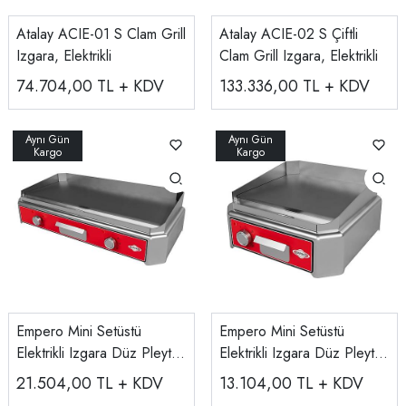
Atalay ACIE-01 S Clam Grill
Atalay ACIE-02 S Çiftli
Izgara, Elektrikli
Clam Grill Izgara, Elektrikli
74.704,00
TL + KDV
133.336,00
TL + KDV
Empero Mini Setüstü
Empero Mini Setüstü
Elektrikli Izgara Düz Pleyt,
Elektrikli Izgara Düz Pleyt,
790x425x190,
EMP.SIE.010
21.504,00
TL + KDV
13.104,00
TL + KDV
EMP.SIE.020