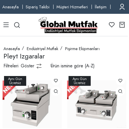
Anasayfa
Sipariş Takibi
Müşteri Hizmetleri
İletişim
TEL: +9
Anasayfa
Endüstriyel Mutfak
Pişirme Ekipmanları
Pleyt Izgaralar
Filtreleri
Göster
Ürün ismine göre (A-Z)