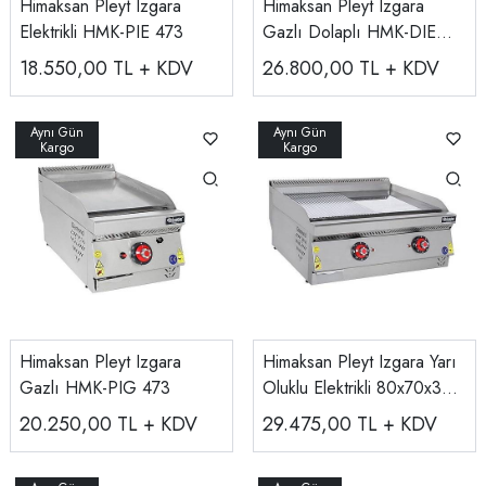
Himaksan Pleyt Izgara
Himaksan Pleyt Izgara
Elektrikli HMK-PIE 473
Gazlı Dolaplı HMK-DIE
478
18.550,00
TL + KDV
26.800,00
TL + KDV
Himaksan Pleyt Izgara
Himaksan Pleyt Izgara Yarı
Gazlı HMK-PIG 473
Oluklu Elektrikli 80x70x30
Cm HMK-PIEN 873
20.250,00
TL + KDV
29.475,00
TL + KDV