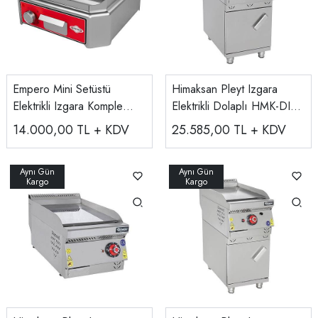
Empero Mini Setüstü
Himaksan Pleyt Izgara
Elektrikli Izgara Komple
Elektrikli Dolaplı HMK-DIE
Oluklu Pleyt, EMP.SIE.011
478
14.000,00
TL + KDV
25.585,00
TL + KDV