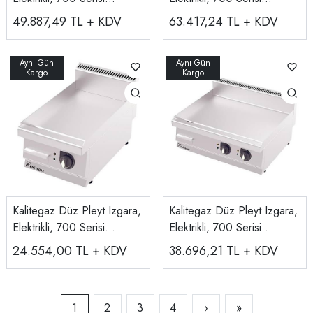
GF1070E
GF1270E
49.887,49
TL + KDV
63.417,24
TL + KDV
Kalitegaz Düz Pleyt Izgara,
Kalitegaz Düz Pleyt Izgara,
Elektrikli, 700 Serisi
Elektrikli, 700 Serisi
GF4070E
GF8070E
24.554,00
TL + KDV
38.696,21
TL + KDV
1
2
3
4
›
»