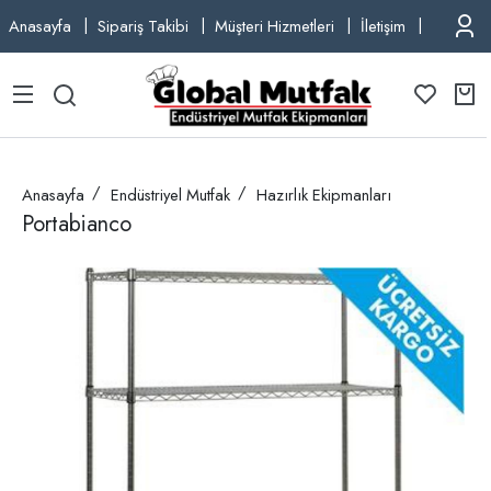
Anasayfa
Sipariş Takibi
Müşteri Hizmetleri
İletişim
TEL: +9
Anasayfa
Endüstriyel Mutfak
Hazırlık Ekipmanları
Portabianco