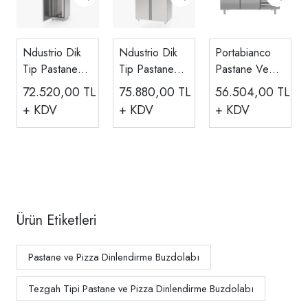
Ndustrio Dik
Ndustrio Dik
Portabianco
Tip Pastane
Tip Pastane
Pastane Ve
Buzdolabı, 40
Buzdolabı, Çift
Pizza
72.520,00
TL
75.880,00
TL
56.504,00
TL
Tepsi (40x60)
Kapılı 40 Raflı
Dinlendirme
+ KDV
+ KDV
+ KDV
CPW-101-UC
40x60, CPP-
Buzdolabı, 2
202-UC
Kapılı, Tezgah
Tipi (40x60
Tepsi) PZA-
2N80-E
Ürün Etiketleri
Pastane ve Pizza Dinlendirme Buzdolabı
Tezgah Tipi Pastane ve Pizza Dinlendirme Buzdolabı