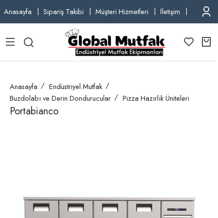
Anasayfa
Sipariş Takibi
Müşteri Hizmetleri
İletişim
TEL: +9
Anasayfa
Endüstriyel Mutfak
Buzdolabı ve Derin Dondurucular
Pizza Hazırlık Üniteleri
Portabianco