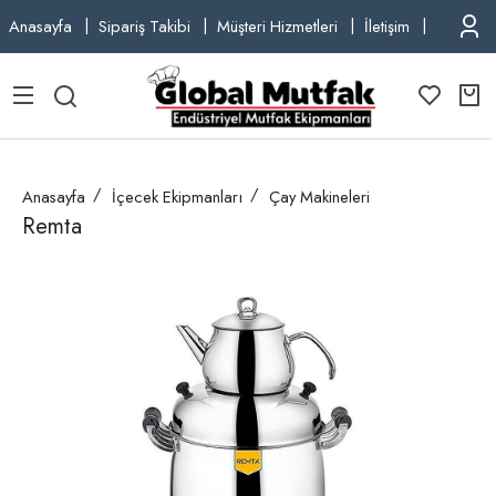
Anasayfa
Sipariş Takibi
Müşteri Hizmetleri
İletişim
TEL: +9
Anasayfa
İçecek Ekipmanları
Çay Makineleri
Remta