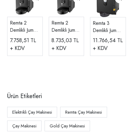
Remta 2
Remta 2
Remta 3
Demlikli Jumbo
Demlikli Jumbo
Demlikli Jumbo
Çay Makinesi
Çay Makinesi
Çay Makinesi
7.758,51
TL
8.735,03
TL
11.766,54
TL
15 Lt DE12
23 Lt DE11
40 Lt DE10
+ KDV
+ KDV
+ KDV
Ürün Etiketleri
Elektrikli Çay Makinesi
Remta Çay Makinesi
Çay Makinesi
Gold Çay Makinesi