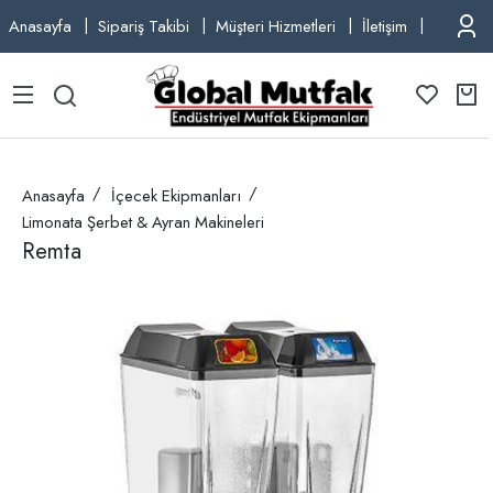
Anasayfa
Sipariş Takibi
Müşteri Hizmetleri
İletişim
TEL: +9
Anasayfa
İçecek Ekipmanları
Limonata Şerbet & Ayran Makineleri
Remta