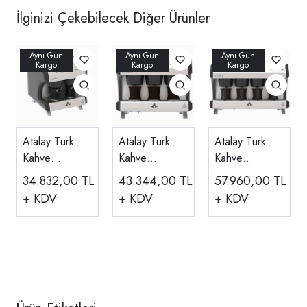
İlginizi Çekebilecek Diğer Ürünler
Atalay Türk
Atalay Türk
Atalay Türk
Kahve
Kahve
Kahve
Makinesi 2
Makinesi 3
Makinesi 4
34.832,00
TL
43.344,00
TL
57.960,00
TL
Cezveli
Cezveli
Cezveli
+ KDV
+ KDV
+ KDV
Manuel
Manuel
Manuel
Elektrikli
Elektrikli
Elektrikli
ATKM-2M
ATKM-3M
ATKM-4M