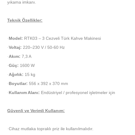
yıkama imkanı.
Teknik Özellikler:
Model
:
RTK03 – 3 Cezveli Türk Kahve Makinesi
·
Voltaj:
220–230 V / 50-60 Hz
·
Akım:
7,3 A
·
Güç:
1600 W
·
Ağırlık:
15 kg
·
Boyutlar:
556 x 392 x 370 mm
·
Kullanım Alanı:
Endüstriyel / profesyonel işletmeler için
·
Güvenli ve Verimli Kullanım:
Cihaz mutlaka topraklı priz ile kullanılmalıdır.
·