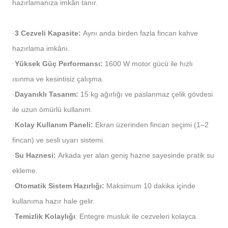
hazırlamanıza imkân tanır.
3 Cezveli Kapasite:
Aynı anda birden fazla fincan kahve
·
hazırlama imkânı.
Yüksek Güç Performansı:
1600 W motor gücü ile hızlı
·
ısınma ve kesintisiz çalışma.
Dayanıklı Tasarım:
15 kg ağırlığı ve paslanmaz çelik gövdesi
·
ile uzun ömürlü kullanım.
Kolay Kullanım Paneli:
Ekran üzerinden fincan seçimi (1–2
·
fincan) ve sesli uyarı sistemi.
Su Haznesi:
Arkada yer alan geniş hazne sayesinde pratik su
·
ekleme.
Otomatik Sistem Hazırlığı:
Maksimum 10 dakika içinde
·
kullanıma hazır hale gelir.
Temizlik Kolaylığı
: Entegre musluk ile cezveleri kolayca
·