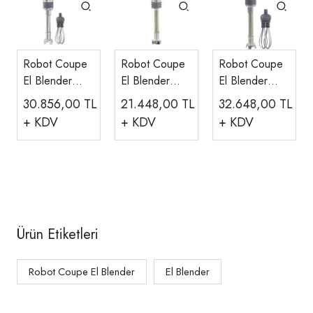
Robot Coupe
Robot Coupe
Robot Coupe
El Blender
El Blender
El Blender
CMP 250
CMP 250 V.V
CMP 300
30.856,00
TL
21.448,00
TL
32.648,00
TL
Combi
Combi
+ KDV
+ KDV
+ KDV
Ürün Etiketleri
Robot Coupe El Blender
El Blender