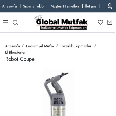
Anasayfa
Sipariş Takibi
Müşteri Hizmetleri
İletişim
TEL: +9
Anasayfa
Endüstriyel Mutfak
Hazırlık Ekipmanları
El Blenderler
Robot Coupe