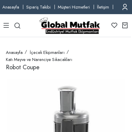
Anasayfa
Sipariş Takibi
Müşteri Hizmetleri
İletişim
TEL: +9
Anasayfa
İçecek Ekipmanları
Katı Meyve ve Narenciye Sıkacakları
Robot Coupe