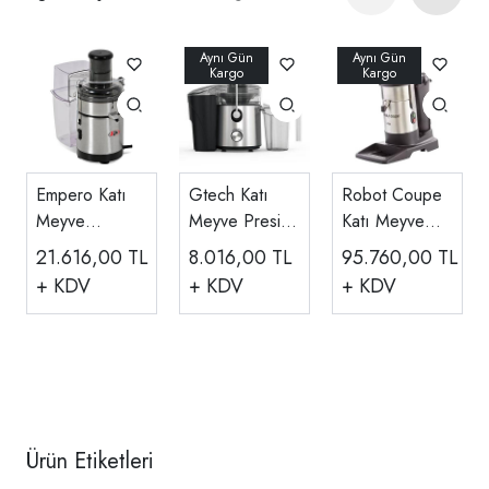
Empero Katı
Gtech Katı
Robot Coupe
Meyve
Meyve Presi
Katı Meyve
Makinesi,
EJ02CS
Sıkacağı 1000
21.616,00
TL
8.016,00
TL
95.760,00
TL
JP.KM.01
W J 100
+ KDV
+ KDV
+ KDV
Ürün Etiketleri