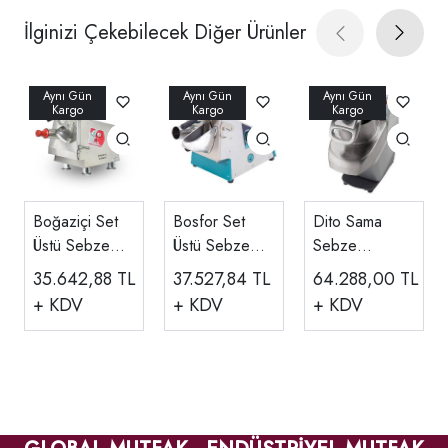
İlginizi Çekebilecek Diğer Ürünler
Boğaziçi Set
Bosfor Set
Dito Sama
Üstü Sebze
Üstü Sebze
Sebze
Doğrama
Doğrama
Doğrama
35.642,88
TL
37.527,84
TL
64.288,00
TL
Makinesi
Makinesi USD-
Makinesi 500
+ KDV
+ KDV
+ KDV
01
Kg/saat
600419