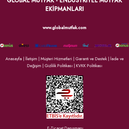
GLOBAL MUTFAK - ENDÜSTRİYEL MUTFAK
EKİPMANLARI
www.globalmutfak.com
Anasayfa
|
İletişim
|
Müşteri Hizmetleri
|
Garanti ve Destek
|
İade ve
Değişim
|
Gizlilik Politikası
|
KVKK Politikası
E-Ticaret Danışmanı