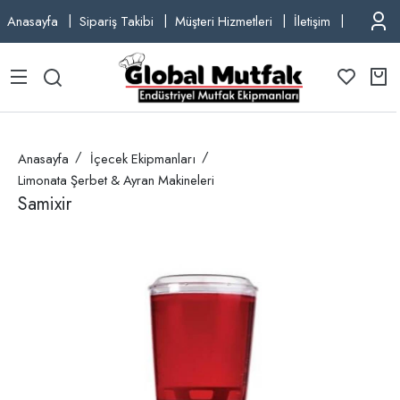
Anasayfa
Sipariş Takibi
Müşteri Hizmetleri
İletişim
TEL: +9
Anasayfa
İçecek Ekipmanları
Limonata Şerbet & Ayran Makineleri
Samixir