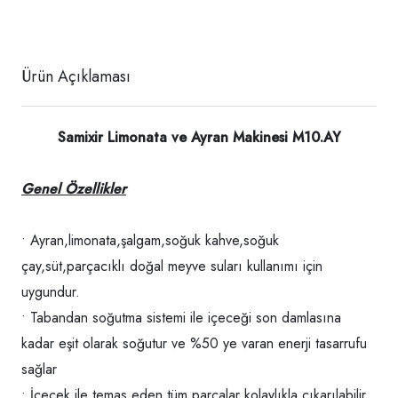
Ürün Açıklaması
Samixir Limonata ve Ayran Makinesi M10.AY
Genel Özellikler
• Ayran,limonata,şalgam,soğuk kahve,soğuk
çay,süt,parçacıklı doğal meyve suları kullanımı için
uygundur.
• Tabandan soğutma sistemi ile içeceği son damlasına
kadar eşit olarak soğutur ve %50 ye varan enerji tasarrufu
sağlar
• İçecek ile temas eden tüm parçalar kolaylıkla çıkarılabilir