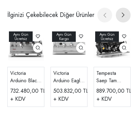
İlginizi Çekebilecek Diğer Ürünler
Victoria
Victoria
Tempesta
Arduino Black
Arduino Eagle
Saep Tam
Eagle
Tempo Neo
Otomatik 3
732.480,00
TL
503.832,00
TL
889.700,00
TL
Maverick Gravi
Espresso
Gruplu
+ KDV
+ KDV
+ KDV
Espresso
Kahve
Espresso
Kahve
Makinesi, 3
Kahve
Makinesi, 2
Gruplu, Beyaz
Makinesi
Gruplu