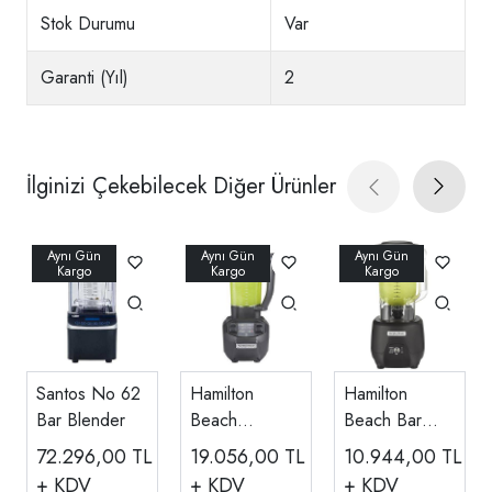
Stok Durumu
Var
Garanti (Yıl)
2
İlginizi Çekebilecek Diğer Ürünler
Santos No 62
Hamilton
Hamilton
Bar Blender
Beach
Beach Bar
HBB255 Rio
Blender HBB-
72.296,00
TL
19.056,00
TL
10.944,00
TL
Bar Blender
908R-CE
+ KDV
+ KDV
+ KDV