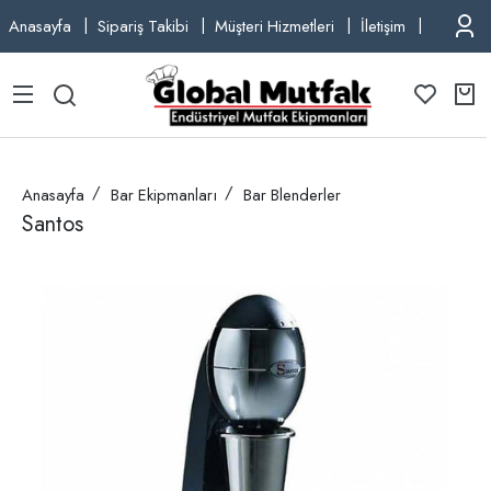
Anasayfa
Sipariş Takibi
Müşteri Hizmetleri
İletişim
TEL: +9
Anasayfa
Bar Ekipmanları
Bar Blenderler
Santos