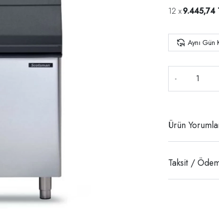
9.445,74 
Aynı Gün 
-
Ürün Yorumla
Taksit / Ödem