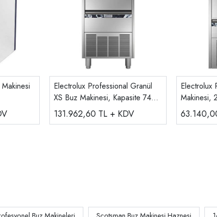
 Makinesi
Electrolux Professional Granül
Electrolux
XS Buz Makinesi, Kapasite 74
Makinesi,
kg/gün 730336
DV
131.962,60
TL + KDV
63.140,
rofesyonel Buz Makineleri
Scotsman Buz Makinesi Haznesi
1