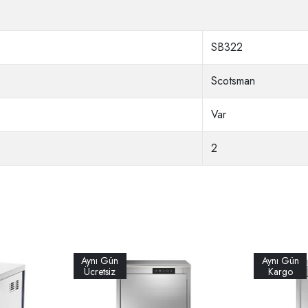
SB322
Scotsman
Var
2