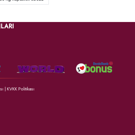
LARI
ası
|
KVKK Politikası