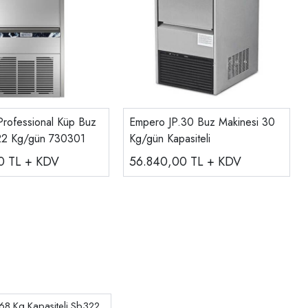
 Professional Küp Buz
Empero JP.30 Buz Makinesi 30
 22 Kg/gün 730301
Kg/gün Kapasiteli
00
TL + KDV
56.840,00
TL + KDV
68 Kg Kapasiteli Sb322