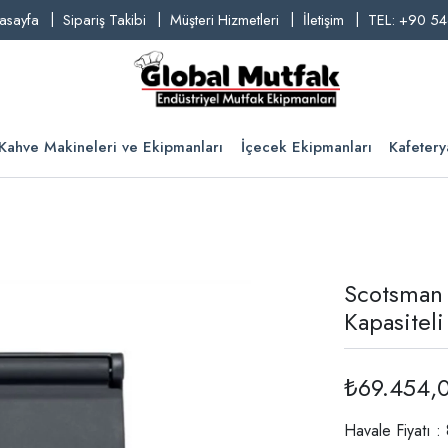
asayfa
Sipariş Takibi
Müşteri Hizmetleri
İletişim
TEL: +90 54
Kahve Makineleri ve Ekipmanları
İçecek Ekipmanları
Kafetery
Scotsman 
Kapasitel
₺69.454,
Havale Fiyatı :