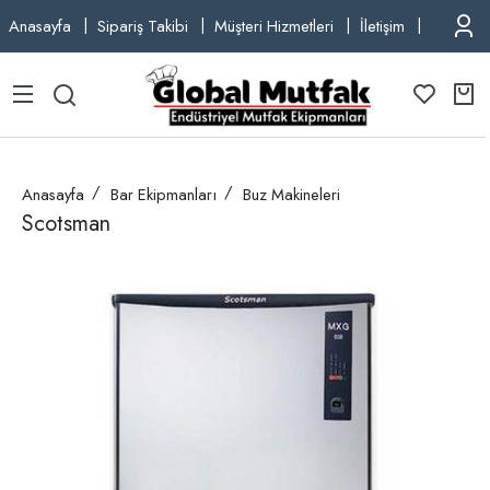
Anasayfa
Sipariş Takibi
Müşteri Hizmetleri
İletişim
TEL: +9
Anasayfa
Bar Ekipmanları
Buz Makineleri
Scotsman