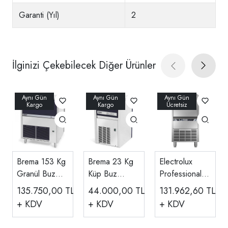
Garanti (Yıl)
2
İlginizi Çekebilecek Diğer Ürünler
Brema 153 Kg
Brema 23 Kg
Electrolux
Granül Buz
Küp Buz
Professional
Makinesi TB
Makinesi CB
Granül XS Buz
135.750,00
TL
44.000,00
TL
131.962,60
TL
1404
184
Makinesi,
+ KDV
+ KDV
+ KDV
Kapasite 74
kg/gün