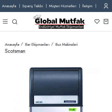
Anasayfa
Sipariş Takibi
Müşteri Hizmetleri
İletişim
TEL: +9
Anasayfa
Bar Ekipmanları
Buz Makineleri
Scotsman