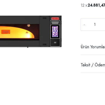
24.881,4
-
Ürün Yorumla
Taksit / Ödem