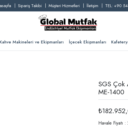
asayfa
Sipariş Takibi
Müşteri Hizmetleri
İletişim
TEL: +90 54
Kahve Makineleri ve Ekipmanları
İçecek Ekipmanları
Kafetery
SGS Çok Am
ME-1400
₺182.952
Havale Fiyatı :