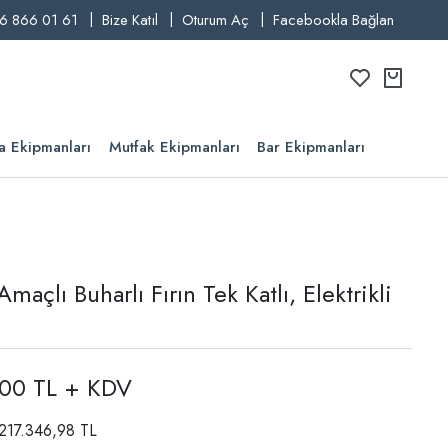
6 866 01 61
Bize Katıl
Oturum Aç
Facebookla Bağlan
a Ekipmanları
Mutfak Ekipmanları
Bar Ekipmanları
açlı Buharlı Fırın Tek Katlı, Elektrikli
,00 TL + KDV
 217.346,98 TL