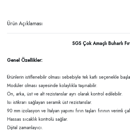
Ürün Açıklaması
SGS Çok Amaçlı Buharlı Fırın Tek Katlı
Genel Özellikler:
Ürünlerin istiflenebilir olması sebebiyle tek katlı seçenekle başla
Modüler olması sayesinde kolaylıkla taşınabilir.
Ön, arka, üst ve alt rezistanslar ayrı olarak kontrol edilebilir.
Isı istikrarı sağlayan seramik üst rezistanslar.
90 mm izolasyon ve İtalyan yapımı fırın taşları fırının verimli ç
Hassas sıcaklık kontrolü sağlar.
Dijital zamanlayıcı.