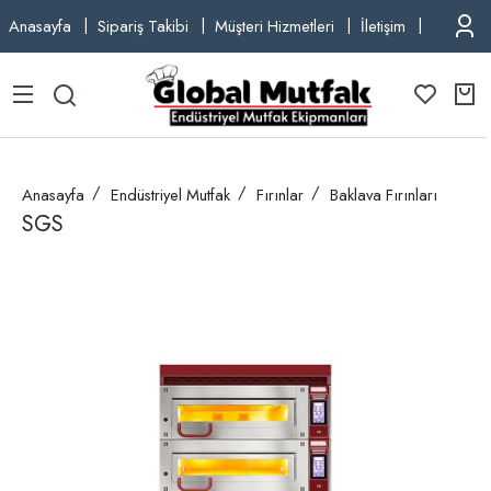
Anasayfa
Sipariş Takibi
Müşteri Hizmetleri
İletişim
TEL: +9
Anasayfa
Endüstriyel Mutfak
Fırınlar
Baklava Fırınları
SGS