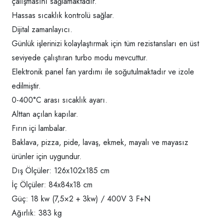
çalışmasını sağlamaktadır.
Hassas sıcaklık kontrolü sağlar.
Dijital zamanlayıcı.
Günlük işlerinizi kolaylaştırmak için tüm rezistansları en üst
seviyede çalıştıran turbo modu mevcuttur.
Elektronik panel fan yardımı ile soğutulmaktadır ve izole
edilmiştir.
0-400°C arası sıcaklık ayarı.
Alttan açılan kapılar.
Fırın içi lambalar.
Baklava, pizza, pide, lavaş, ekmek, mayalı ve mayasız
ürünler için uygundur.
Dış Ölçüler: 126x102x185 cm
İç Ölçüler: 84x84x18 cm
Güç: 18 kw (7,5×2 + 3kw) / 400V 3 F+N
Ağırlık: 383 kg