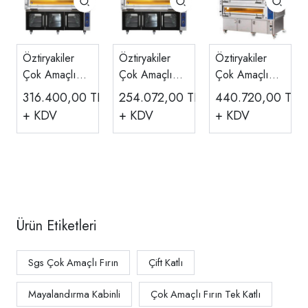
Öztiryakiler
Öztiryakiler
Öztiryakiler
Çok Amaçlı
Çok Amaçlı
Çok Amaçlı
Fırın,
Fırın,
Fırın,
316.400,00
TL
254.072,00
TL
440.720,00
TL
Mayalama
Mayalama
Mayalama
+ KDV
+ KDV
+ KDV
Kabinli, 2 Katlı
Kabinli, 2 Katlı
Kabinli, 3 Katlı
MT1200
MT800
MT1200
Ürün Etiketleri
Sgs Çok Amaçlı Fırın
Çift Katlı
Mayalandırma Kabinli
Çok Amaçlı Fırın Tek Katlı