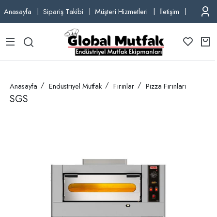
Anasayfa
Sipariş Takibi
Müşteri Hizmetleri
İletişim
TEL: +9
Anasayfa
Endüstriyel Mutfak
Fırınlar
Pizza Fırınları
SGS