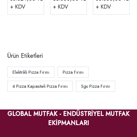
APF-62-1
Elektrikli Ø
Ø 250 Mm/4
+ KDV
+ KDV
+ KDV
340 Mm 4
Pizza EMP.4
Pizza
EMP.GF.01-S
Ürün Etiketleri
Elektrikli Pizza Fırını
Pizza Fırını
4 Pizza Kapasiteli Pizza Fırını
Sgs Pizza Fırını
GLOBAL MUTFAK - ENDÜSTRİYEL MUTFAK
EKİPMANLARI