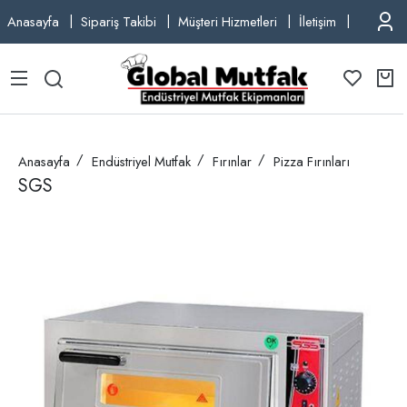
Anasayfa
Sipariş Takibi
Müşteri Hizmetleri
İletişim
TEL: +9
Anasayfa
Endüstriyel Mutfak
Fırınlar
Pizza Fırınları
SGS