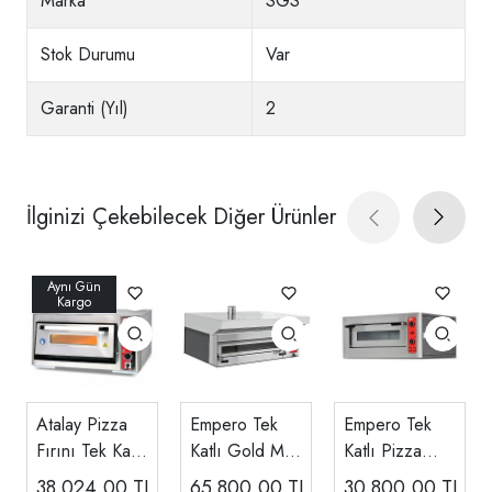
Marka
SGS
Stok Durumu
Var
Garanti (Yıl)
2
İlginizi Çekebilecek Diğer Ürünler
Atalay Pizza
Empero Tek
Empero Tek
Fırını Tek Katlı
Katlı Gold Midi
Katlı Pizza
Elektrikli 62x62
Pizza Fırını
Fırını Elektrikli
38.024,00
TL
65.800,00
TL
30.800,00
TL