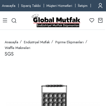
Anasayfa
Sipariş Takibi
Müşteri Hizmetleri
İletişim
TEL: +9
Anasayfa
Endüstriyel Mutfak
Pişirme Ekipmanları
Waffle Makineleri
SGS