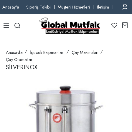
Anasayfa
Sipariş Takibi
Müşteri Hizmetleri
İletişim
TEL: +9
Anasayfa
İçecek Ekipmanları
Çay Makineleri
Çay Otomatları
SİLVERINOX