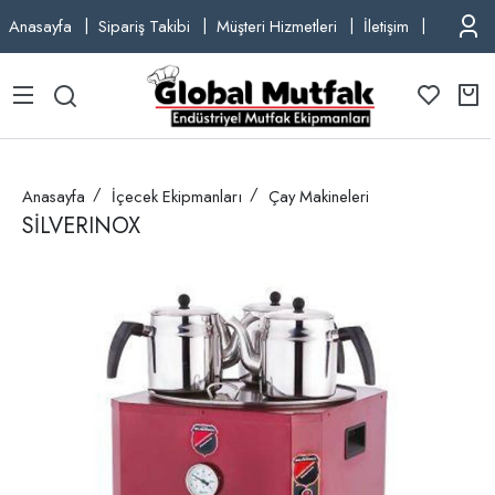
Anasayfa
Sipariş Takibi
Müşteri Hizmetleri
İletişim
TEL: +9
Anasayfa
İçecek Ekipmanları
Çay Makineleri
SİLVERINOX