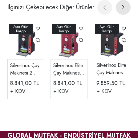
İlginizi Çekebilecek Diğer Ürünler
SilverInox Elite
SilverInox Çay
SilverInox Elite
Çay Makinesi,
Makinesi 2
Çay Makinesi,
2 Demlikli, 23
Demlikli, 13 LT
2 Demlikli, 13
9.859,50
TL
8.841,00
TL
8.841,00
TL
LT
LT
+ KDV
+ KDV
+ KDV
GLOBAL MUTFAK - ENDÜSTRİYEL MUTFAK