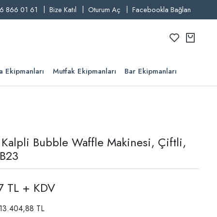
6 866 01 61
Bize Katıl
Oturum Aç
Facebookla Bağlan
a Ekipmanları
Mutfak Ekipmanları
Bar Ekipmanları
 Kalpli Bubble Waffle Makinesi, Çiftli,
, B23
7 TL + KDV
: 13.404,88 TL