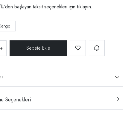
TL
'den başlayan taksit seçenekleri için
tıklayın.
Kargo
+
rı
e Seçenekleri