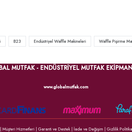
i
B23
Endüstriyel Waffle Makineleri
Waffle Pişirme Ma
BAL MUTFAK - ENDÜSTRİYEL MUTFAK EKİPMAN
www.globalmutfak.com
|
Müşteri Hizmetleri
|
Garanti ve Destek
|
İade ve Değişim
|
Gizlilik Politik