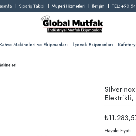
asayfa
Sipariş Takibi
Müşteri Hizmetleri
İletişim
TEL: +90 54
Kahve Makineleri ve Ekipmanları
İçecek Ekipmanları
Kafetery
akineleri
SilverInox
Elektrikli
₺11.283,5
Havale Fiyatı 