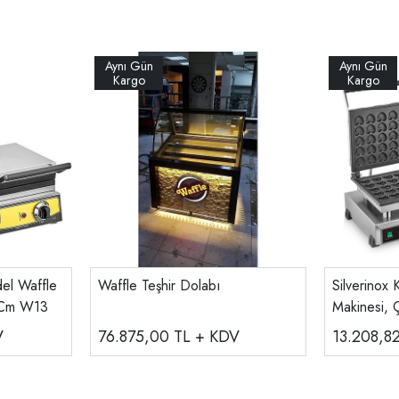
del Waffle
Waffle Teşhir Dolabı
Silverinox 
6 Cm W13
Makinesi, Çi
B22
V
76.875,00
TL + KDV
13.208,8