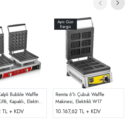
Kalpli Bubble Waffle
Remta 6'lı Çubuk Waffle
ftli, Kapaklı, Elektrikli,
Makinesi, Elektrikli W17
2
TL + KDV
10.167,62
TL + KDV