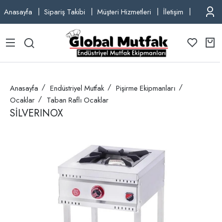
Anasayfa
Sipariş Takibi
Müşteri Hizmetleri
İletişim
TEL: +9
Anasayfa
Endüstriyel Mutfak
Pişirme Ekipmanları
Ocaklar
Taban Raflı Ocaklar
SİLVERINOX