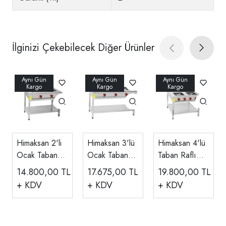
İlginizi Çekebilecek Diğer Ürünler
Himaksan 2'li
Himaksan 3'lü
Himaksan 4'lü
Ocak Taban
Ocak Taban
Taban Raflı
Raflı
Raflı
Paslanmaz
14.800,00
TL
17.675,00
TL
19.800,00
TL
Paslanmaz,
Paslanmaz,
Ocak, Gazlı
+ KDV
+ KDV
+ KDV
Gazlı
Gazlı
ve Lpg'li
90x50x85 Cm
130x50x85
80x80x85 Cm
Cm