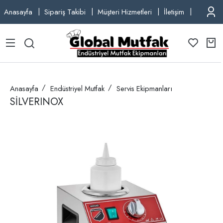
Anasayfa
Sipariş Takibi
Müşteri Hizmetleri
İletişim
TEL: +9
Anasayfa
Endüstriyel Mutfak
Servis Ekipmanları
SİLVERINOX