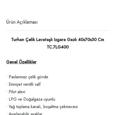
Ürün Açıklaması
Turhan Çelik Lavataşlı Izgara Gazlı 40x70x30 Cm
TC.7LG400
Genel Özellikler
• Paslanmaz çelik gövde
• Emniyet ventilli valf
• Pilot alevi
• LPG ve Doğalgaza uyumlu
• Yağ toplama kanalı, boşaltma çekmecesi
• Ayarlanabilir ayaklar