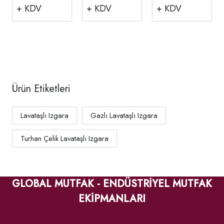
Gazlı
Gazlı
Gazlı
+ KDV
+ KDV
+ KDV
120x70x30
60x70x30 Cm
80x70x30 Cm
Cm ALI-1270
ALI-670
ALI-870
Ürün Etiketleri
Lavataşlı Izgara
Gazlı Lavataşlı Izgara
Turhan Çelik Lavataşlı Izgara
GLOBAL MUTFAK - ENDÜSTRİYEL MUTFAK
EKİPMANLARI