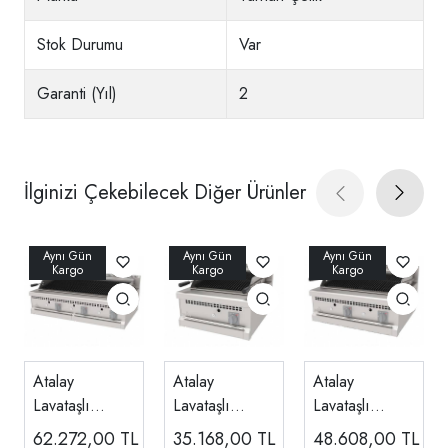
Stok Durumu
Var
Garanti (Yıl)
2
İlginizi Çekebilecek Diğer Ürünler
Atalay
Atalay
Atalay
Lavataşlı
Lavataşlı
Lavataşlı
Döküm Izgara
Döküm Izgara
Döküm Izgara
62.272,00
TL
35.168,00
TL
48.608,00
TL