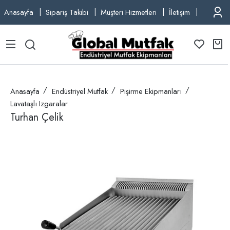
Anasayfa
Sipariş Takibi
Müşteri Hizmetleri
İletişim
TEL: +9
Anasayfa
Endüstriyel Mutfak
Pişirme Ekipmanları
Lavataşlı Izgaralar
Turhan Çelik