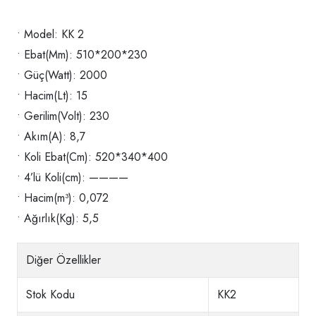
• Model: KK 2
• Ebat(Mm): 510*200*230
• Güç(Watt): 2000
• Hacim(Lt): 15
• Gerilim(Volt): 230
• Akım(A): 8,7
• Koli Ebat(Cm): 520*340*400
• 4’lü Koli(cm): ————
• Hacim(m³): 0,072
• Ağırlık(Kg): 5,5
Diğer Özellikler
Stok Kodu
KK2