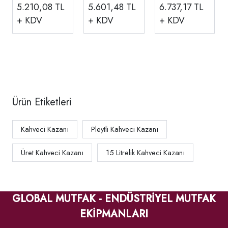
Pleytli Kahveci
Kahveci
Makinesi
6.737,17
TL
5.210,08
TL
5.601,48
TL
Kazanı
Kazanı KK 1
Pleytsiz 15
+ KDV
+ KDV
+ KDV
Elektrikli KK 3
Litre KP 2
Ürün Etiketleri
Kahveci Kazanı
Pleytli Kahveci Kazanı
Üret Kahveci Kazanı
15 Litrelik Kahveci Kazanı
GLOBAL MUTFAK - ENDÜSTRİYEL MUTFAK
EKİPMANLARI