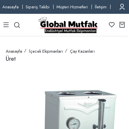
Anasayfa
Sipariş Takibi
Müşteri Hizmetleri
İletişim
TEL: +9
Anasayfa
İçecek Ekipmanları
Çay Kazanları
Üret