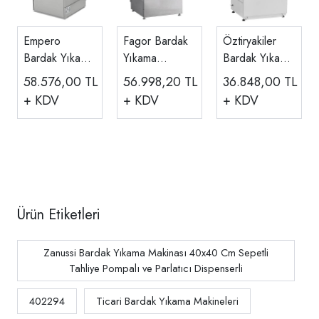
Empero
Fagor Bardak
Öztiryakiler
Bardak Yıkama
Yıkama
Bardak Yıkama
Makinesi 1000
Makinesi Çift
Makinesi
58.576,00
TL
56.998,20
TL
36.848,00
TL
Bardak/Saat,
Cidarlı, Saatte
35x35 Cm
+ KDV
+ KDV
+ KDV
220V,
30 Sepet CO-
Sepetli
EMP.1100-S
350
OBY35M
Ürün Etiketleri
Zanussi Bardak Yıkama Makinası 40x40 Cm Sepetli
Tahliye Pompalı ve Parlatıcı Dispenserli
402294
Ticari Bardak Yıkama Makineleri