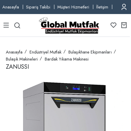
Anasayfa
Sipariş Takibi
Müşteri Hizmetleri
İletişim
TEL: +9
Anasayfa
Endüstriyel Mutfak
Bulaşıkhane Ekipmanları
Bulaşık Makineleri
Bardak Yıkama Makinesi
ZANUSSI