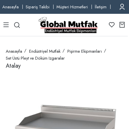
Anasayfa
Sipariş Takibi
Müşteri Hizmetleri
İletişim
TEL: +9
Anasayfa
Endüstriyel Mutfak
Pişirme Ekipmanları
Set Üstü Pleyt ve Döküm Izgaralar
Atalay