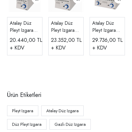
Atalay Düz
Atalay Düz
Atalay Düz
Pleyt Izgara
Pleyt Izgara
Pleyt Izgara
Ce Belgeli
Ce Belgeli
Ce Belgeli
20.440,00
TL
23.352,00
TL
29.736,00
TL
Gazlı
Gazlı
Gazlı
+ KDV
+ KDV
+ KDV
30x60x30 Cm
40x60x30 Cm
60x60x30 Cm
E AGI-360
E AGI-460
E AGI-660
Ürün Etiketleri
Pleyt Izgara
Atalay Düz Izgara
Düz Pleyt Izgara
Gazlı Düz Izgara