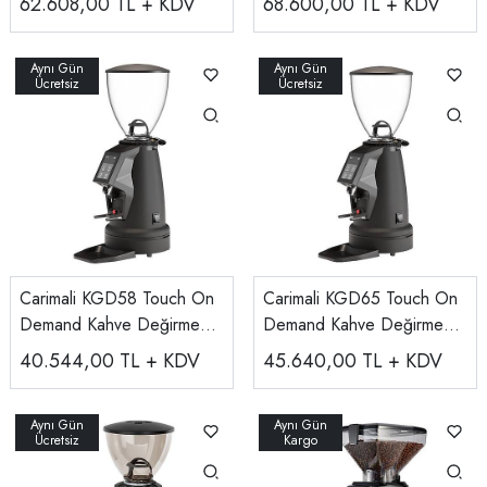
62.608,00
TL + KDV
68.600,00
TL + KDV
Carimali KGD58 Touch On
Carimali KGD65 Touch On
Demand Kahve Değirmeni,
Demand Kahve Değirmeni,
58 mm
Siyah
40.544,00
TL + KDV
45.640,00
TL + KDV