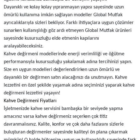
Dayanıklı ve kolay kolay yıpranmayan yapısı sayesinde uzun
ömürlü kullanıma imkân sağlayan modeller Global Mutfak
ayrıcalıklarıyla sizleri bekliyor. Farklı ihtiyaçlara uygun çözümler
sunarken kullanışlılığı göz ardı etmeyen Global Mutfak ürünleri
sayesinde kusursuzluğu elde etmenin kapılarını
aralayabileceksiniz.
Kahve değirmeni modellerinde enerji verimliliği ve öğütme
performansıyla kusursuzluğu yakalamak adına tercihinizi yapın.
Size en uygun modelleri değerlendirirken uzun ömürlü ve
dayanıklı bir değirmen satın alacağınızı da unutmayın. Kahve
lezzetini en özel şekilde yaşamak adına seçiminizi yaparak kahve
değirmeni lezzetini yaşayın!
Kahve Değirmeni Fiyatları
İşletmenizde kahve servisini bambaşka bir seviyede yapma
amacınız varsa kahve değirmeniz seçerken çok titiz
davranmalısınız. Kalite, konfor ve çok daha fazlasını sizlerle
buluşturan değirmenler sayesinde kaliteyi ön plana çıkarmak
mümkün! O halde bütçenize uygun ve kullanışlılığı sayesinde fark