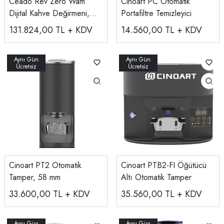
Ceado Rev Zero Wam
Cinoart PC Otomatik
Dijital Kahve Değirmeni,
Portafiltre Temizleyici
Siyah
131.824,00
TL + KDV
14.560,00
TL + KDV
Cinoart PT2 Otomatik
Cinoart PTB2-FI Öğütücü
Tamper, 58 mm
Altı Otomatik Tamper
33.600,00
TL + KDV
35.560,00
TL + KDV