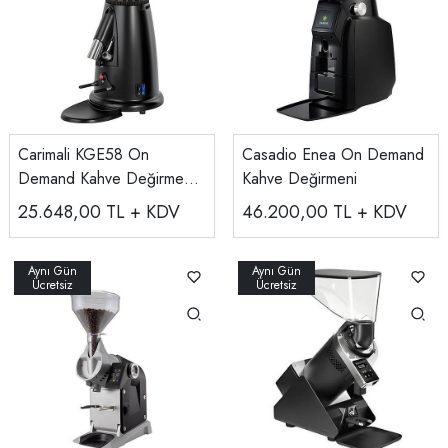
Carimali KGE58 On
Casadio Enea On Demand
Demand Kahve Değirmeni,
Kahve Değirmeni
58 mm, Siyah
25.648,00
TL + KDV
46.200,00
TL + KDV