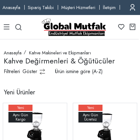
Anasayfa
Sipariş Takibi
Müşteri Hizmetleri
İletişim
TEL: +9
Anasayfa
Kahve Makineleri ve Ekipmanları
Kahve Değirmenleri & Öğütücüler
Filtreleri
Göster
Ürün ismine göre (A-Z)
Yeni Ürünler