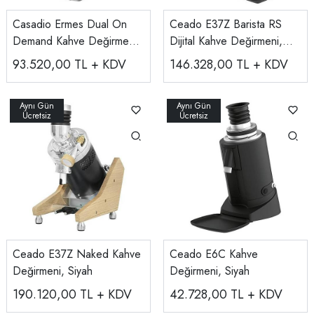
Casadio Ermes Dual On
Ceado E37Z Barista RS
Demand Kahve Değirmeni,
Dijital Kahve Değirmeni,
75 mm
Siyah
93.520,00
TL + KDV
146.328,00
TL + KDV
Ceado E37Z Naked Kahve
Ceado E6C Kahve
Değirmeni, Siyah
Değirmeni, Siyah
190.120,00
TL + KDV
42.728,00
TL + KDV