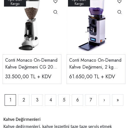
Conti Monaco On-Demand
Conti Monaco On-Demand
Kahve Değirmeni CG 200
Kahve Değirmeni, 2 kg
OD
hazne CG 400 OD
33.500,00
TL + KDV
61.650,00
TL + KDV
1
2
3
4
5
6
7
›
»
Kahve Değirmenleri
Kahve değirmenleri, kahve lezzetini taze taze servis etmek