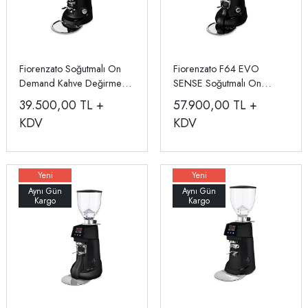
Fiorenzato Soğutmalı On
Fiorenzato F64 EVO
Demand Kahve Değirmeni,
SENSE Soğutmalı On
Siyah F64-EVO
Demand Kahve Değirmeni,
39.500,00
TL +
57.900,00
TL +
Tartılı
KDV
KDV