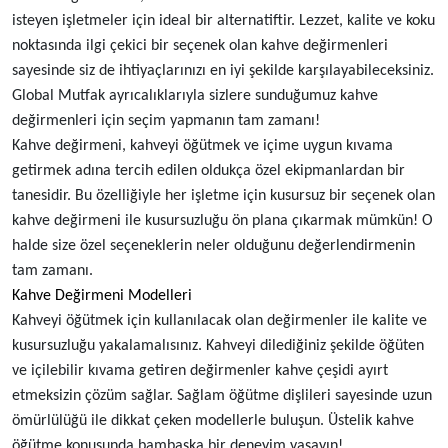
isteyen işletmeler için ideal bir alternatiftir. Lezzet, kalite ve koku
noktasında ilgi çekici bir seçenek olan kahve değirmenleri
sayesinde siz de ihtiyaçlarınızı en iyi şekilde karşılayabileceksiniz.
Global Mutfak ayrıcalıklarıyla sizlere sunduğumuz kahve
değirmenleri için seçim yapmanın tam zamanı!
Kahve değirmeni, kahveyi öğütmek ve içime uygun kıvama
getirmek adına tercih edilen oldukça özel ekipmanlardan bir
tanesidir. Bu özelliğiyle her işletme için kusursuz bir seçenek olan
kahve değirmeni ile kusursuzluğu ön plana çıkarmak mümkün! O
halde size özel seçeneklerin neler olduğunu değerlendirmenin
tam zamanı.
Kahve Değirmeni Modelleri
Kahveyi öğütmek için kullanılacak olan değirmenler ile kalite ve
kusursuzluğu yakalamalısınız. Kahveyi dilediğiniz şekilde öğüten
ve içilebilir kıvama getiren değirmenler kahve çeşidi ayırt
etmeksizin çözüm sağlar. Sağlam öğütme dişlileri sayesinde uzun
ömürlülüğü ile dikkat çeken modellerle buluşun. Üstelik kahve
öğütme konusunda bambaşka bir deneyim yaşayın!