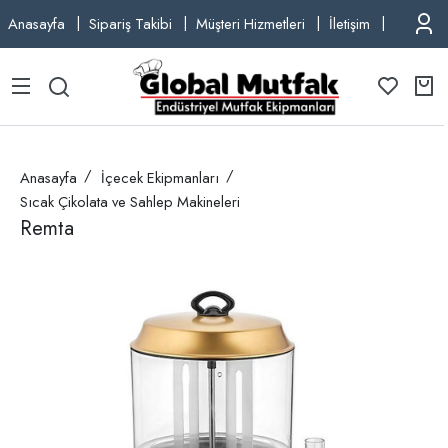
Anasayfa
Sipariş Takibi
Müşteri Hizmetleri
İletişim
TEL: +9
Anasayfa
İçecek Ekipmanları
Sıcak Çikolata ve Sahlep Makineleri
Remta