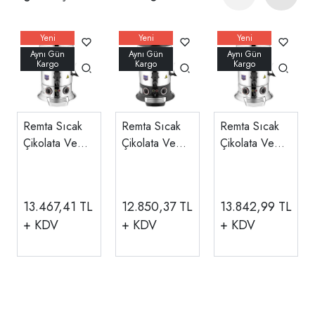
Remta Sıcak
Remta Sıcak
Remta Sıcak
Çikolata Ve
Çikolata Ve
Çikolata Ve
Sahlep
Sahlep
Sahlep
Makinesi, 5
Makinesi, 5
Makinesi, 9
Litre, Silver
Litre, Siyah
Litre, Silver
13.467,41
TL
12.850,37
TL
13.842,99
TL
CS4
CS3
CS2
+ KDV
+ KDV
+ KDV