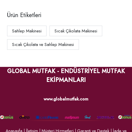
Ürün Etiketleri
Sahlep Makinesi
Sıcak Çikolata Makinesi
Sıcak Çikolata ve Sahlep Makinesi
GLOBAL MUTFAK - ENDÜSTRİYEL MUTFAK
EKİPMANLARI
www.globalmutfak.com
Anasayfa
|
İletişim
|
Müşteri Hizmetleri
|
Garanti ve Destek
|
İade ve