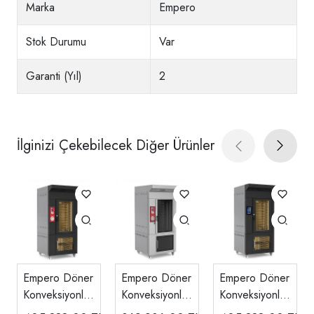
Marka
Empero
Stok Durumu
Var
Garanti (Yıl)
2
İlginizi Çekebilecek Diğer Ürünler
Empero Döner
Empero Döner
Empero Döner
Konveksiyonlu
Konveksiyonlu
Konveksiyonlu
Fırın, Gazlı,
Fırın, Gazlı,
Fırın, Elektrikli,