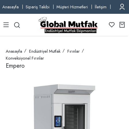
Anasayfa
Sipariş Takibi
Müşteri Hizmetleri
İletişim
TEL: +9
Anasayfa
Endüstriyel Mutfak
Fırınlar
Konveksiyonel Fırınlar
Empero