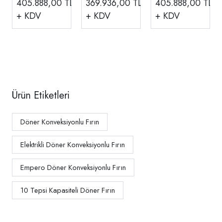
405.888,00
TL
369.936,00
TL
405.888,00
TL
10 Tepsi
10 Tepsi
10 Tepsi
+ KDV
+ KDV
+ KDV
Kapasiteli
Kapasiteli
Kapasiteli
40x60 Cm,
40x60 Cm
40x60 Cm,
Siyah
EMP.GDKF-10
Siyah
EMP.GDKF-
EMP.EDKF-10-
10-B
B
Ürün Etiketleri
Döner Konveksiyonlu Fırın
Elektrikli Döner Konveksiyonlu Fırın
Empero Döner Konveksiyonlu Fırın
10 Tepsi Kapasiteli Döner Fırın