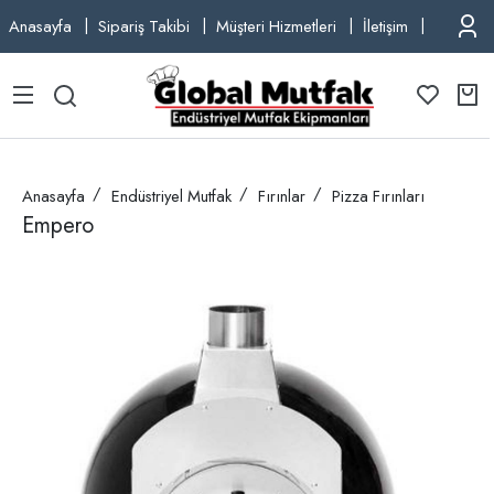
Anasayfa
Sipariş Takibi
Müşteri Hizmetleri
İletişim
TEL: +9
Anasayfa
Endüstriyel Mutfak
Fırınlar
Pizza Fırınları
Empero