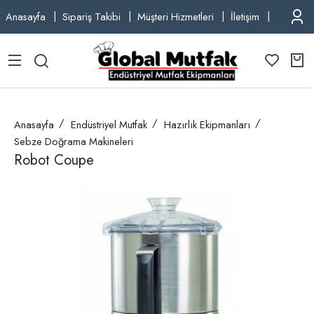
Anasayfa
Sipariş Takibi
Müşteri Hizmetleri
İletişim
TEL: +9
Anasayfa
Endüstriyel Mutfak
Hazırlık Ekipmanları
Sebze Doğrama Makineleri
Robot Coupe