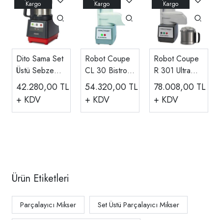
Dito Sama Set
Robot Coupe
Robot Coupe
Üstü Sebze
CL 30 Bistro
R 301 Ultra
Doğrama
Set Üstü
Sebze
42.280,00
TL
54.320,00
TL
78.008,00
TL
Makinesi, 2.6
Sebze
Doğrama Ve
+ KDV
+ KDV
+ KDV
Litre
Doğrama
Parçalama
Paslanmaz
Makinesi 500
Makinesi
Hazneli
W
Ürün Etiketleri
Parçalayıcı Mikser
Set Üstü Parçalayıcı Mikser