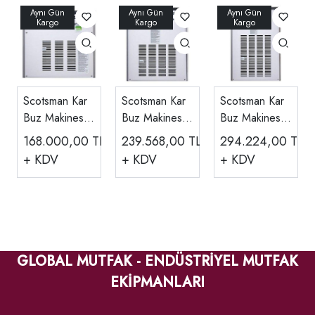
Scotsman Kar
Scotsman Kar
Scotsman Kar
Buz Makinesi
Buz Makinesi
Buz Makinesi
Haznesiz, 200
Haznesiz, 330
Haznesiz, 600
168.000,00
TL
239.568,00
TL
294.224,00
TL
Kg MF36
kg MF46
kg MF56
+ KDV
+ KDV
+ KDV
GLOBAL MUTFAK - ENDÜSTRİYEL MUTFAK
EKİPMANLARI