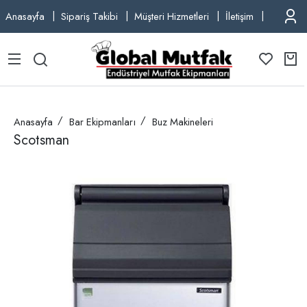
Anasayfa
Sipariş Takibi
Müşteri Hizmetleri
İletişim
TEL: +9
Anasayfa
Bar Ekipmanları
Buz Makineleri
Scotsman