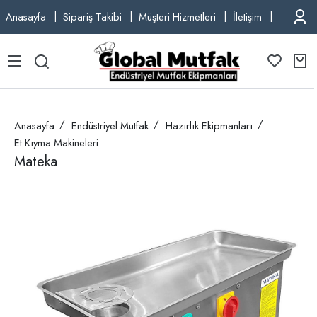
Anasayfa
Sipariş Takibi
Müşteri Hizmetleri
İletişim
TEL: +9
Anasayfa
Endüstriyel Mutfak
Hazırlık Ekipmanları
Et Kıyma Makineleri
Mateka