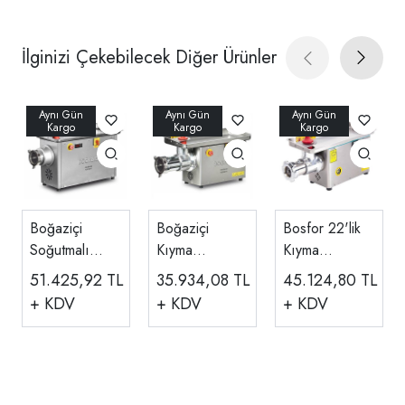
İlginizi Çekebilecek Diğer Ürünler
Boğaziçi
Boğaziçi
Bosfor 22'lik
Soğutmalı
Kıyma
Kıyma
Kıyma
Makinesi 22
Makinesi
51.425,92
TL
35.934,08
TL
45.124,80
TL
Makinesi
No
Paslanmaz,
+ KDV
+ KDV
+ KDV
220v/380v
220v/380v
220V/380V
BKM.22S
BKM.22
UKM-22